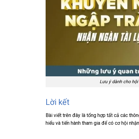
Lưu ý dành cho hội
Lời kết
Bài viết trên đây là tổng hợp tất cả các thô
hiểu và tiến hành tham gia để có cơ hội nh