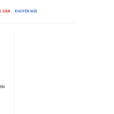
G DẪN
KHUYẾN MÃI
tôi