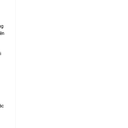
ng
iền
i
ác