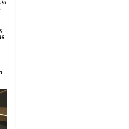
xuân
y
ng
để
m