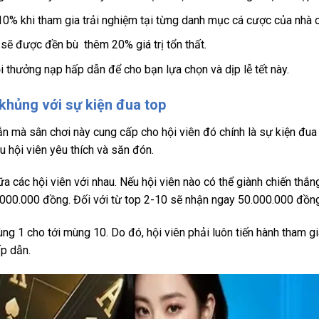
10% khi tham gia trải nghiệm tại từng danh mục cá cược của nhà c
ì sẽ được đền bù thêm 20% giá trị tổn thất.
 thưởng nạp hấp dẫn để cho bạn lựa chọn và dịp lễ tết này.
hủng với sự kiện đua top
n mà sân chơi này cung cấp cho hội viên đó chính là sự kiện đua
u hội viên yêu thích và săn đón.
ữa các hội viên với nhau. Nếu hội viên nào có thể giành chiến thắn
.000.000 đồng. Đối với từ top 2-10 sẽ nhận ngay 50.000.000 đồn
g 1 cho tới mùng 10. Do đó, hội viên phải luôn tiến hành tham gi
ấp dẫn.