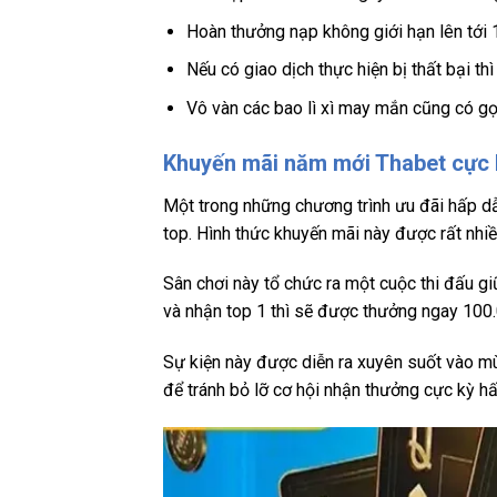
Hoàn thưởng nạp không giới hạn lên tới 
Nếu có giao dịch thực hiện bị thất bại th
Vô vàn các bao lì xì may mắn cũng có gọi
Khuyến mãi năm mới Thabet cực k
Một trong những chương trình ưu đãi hấp dẫ
top. Hình thức khuyến mãi này được rất nhiề
Sân chơi này tổ chức ra một cuộc thi đấu gi
và nhận top 1 thì sẽ được thưởng ngay 100
Sự kiện này được diễn ra xuyên suốt vào mùn
để tránh bỏ lỡ cơ hội nhận thưởng cực kỳ h