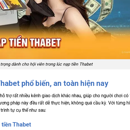
 trọng dành cho hội viên trong lúc nạp tiền Thabet
habet phổ biến, an toàn hiện nay
g hỗ trợ rất nhiều kênh giao dịch khác nhau, giúp cho người chơi có
ng pháp này đều rất dễ thực hiện, không quá cầu kỳ. Với từng h
trình tự cụ thể như sau:
 tiền Thabet