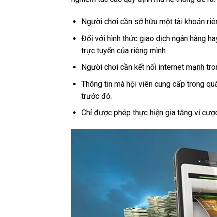
Người chơi cần sở hữu một tài khoản riê
Đối với hình thức giao dịch ngân hàng h
trực tuyến của riêng mình.
Người chơi cần kết nối internet mạnh tro
Thông tin mà hội viên cung cấp trong quá
trước đó.
Chỉ được phép thực hiện gia tăng ví cư