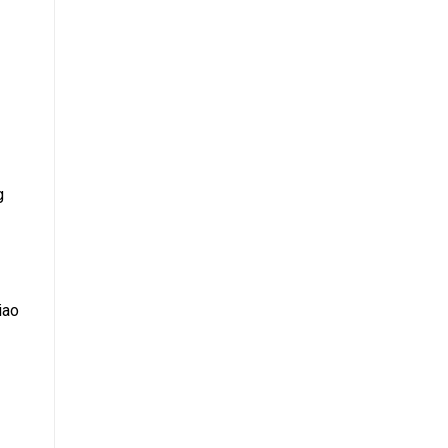
g
iao