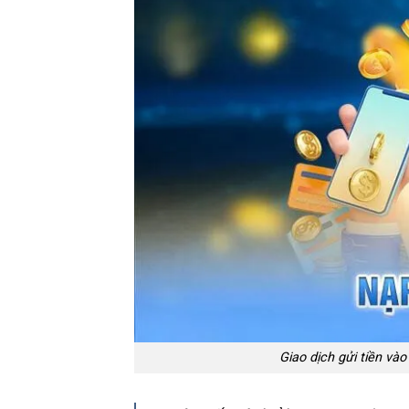
Giao dịch gửi tiền v