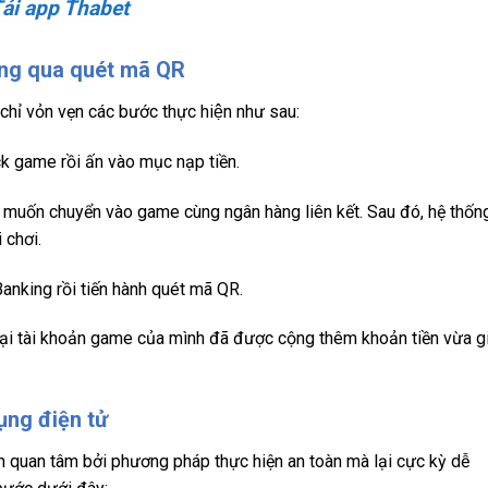
ải app Thabet
ông qua quét mã QR
hỉ vỏn vẹn các bước thực hiện như sau:
 game rồi ấn vào mục nạp tiền.
h muốn chuyển vào game cùng ngân hàng liên kết. Sau đó, hệ thốn
i chơi.
anking rồi tiến hành quét mã QR.
ra lại tài khoản game của mình đã được cộng thêm khoản tiền vừa g
̣ng điện tử
n quan tâm bởi phương pháp thực hiện an toàn mà lại cực kỳ dễ