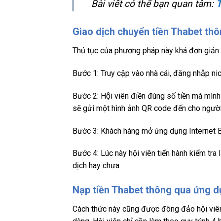
Bài viết có thể bạn quan tâm:
T
Giao dịch chuyển tiền Thabet th
Thủ tục của phương pháp này khá đơn giản c
Bước 1: Truy cập vào nhà cái, đăng nhập nick
Bước 2: Hội viên điền đúng số tiền mà mìn
sẽ gửi một hình ảnh QR code đến cho ngườ
Bước 3: Khách hàng mở ứng dụng Internet B
Bước 4: Lúc này hội viên tiến hành kiểm t
dịch hay chưa.
Nạp tiền Thabet thông qua ứng du
Cách thức này cũng được đông đảo hội viê