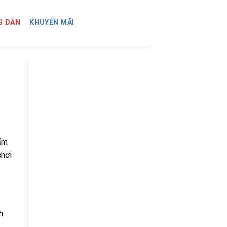
G DẪN
KHUYẾN MÃI
hẩm
chơi
h