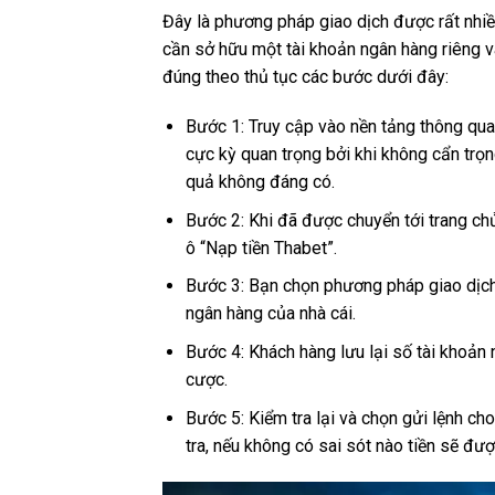
Đây là phương pháp giao dịch được rất nhiề
cần sở hữu một tài khoản ngân hàng riêng và
đúng theo thủ tục các bước dưới đây:
Bước 1: Truy cập vào nền tảng thông qua 
cực kỳ quan trọng bởi khi không cẩn trọ
quả không đáng có.
Bước 2: Khi đã được chuyển tới trang chủ
ô “Nạp tiền Thabet”.
Bước 3: Bạn chọn phương pháp giao dịc
ngân hàng của nhà cái.
Bước 4: Khách hàng lưu lại số tài khoản
cược.
Bước 5: Kiểm tra lại và chọn gửi lệnh cho n
tra, nếu không có sai sót nào tiền sẽ 