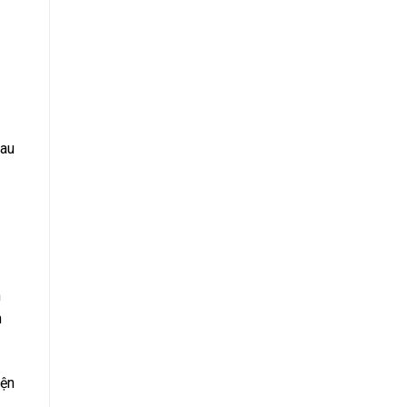
Sau
n
h
iện