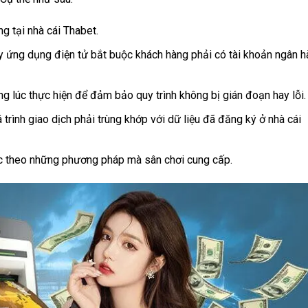
ng tại nhà cái Thabet.
ay ứng dụng điện tử bắt buộc khách hàng phải có tài khoản ngân 
ng lúc thực hiện để đảm bảo quy trình không bị gián đoạn hay lỗi.
 trình giao dịch phải trùng khớp với dữ liệu đã đăng ký ở nhà cái
ợc theo những phương pháp mà sân chơi cung cấp.