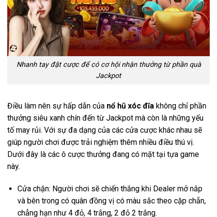
Nhanh tay đặt cược để có cơ hội nhận thưởng từ phần quà
Jackpot
Điều làm nên sự hấp dẫn của
nổ hũ xóc đĩa
không chỉ phần
thưởng siêu xanh chín đến từ Jackpot mà còn là những yếu
tố may rủi. Với sự đa dạng của các cửa cược khác nhau sẽ
giúp người chơi được trải nghiệm thêm nhiều điều thú vị.
Dưới đây là các ô cược thưởng đang có mặt tại tựa game
này.
Cửa chặn: Người chơi sẽ chiến thắng khi Dealer mở nắp
và bên trong có quân đồng vị có màu sắc theo cặp chẵn,
chẳng hạn như 4 đỏ, 4 trắng, 2 đỏ 2 trắng.