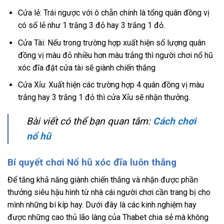
Cửa lẻ: Trái ngược với ô chẵn chính là tổng quân đồng vị
có số lẻ như 1 trắng 3 đỏ hay 3 trắng 1 đỏ.
Cửa Tài: Nếu trong trường hợp xuất hiện số lượng quân
đồng vị màu đỏ nhiều hơn màu trắng thì người chơi nổ hũ
xóc đĩa đặt cửa tài sẽ giành chiến thắng
Cửa Xỉu: Xuất hiện các trường hợp 4 quân đồng vị màu
trắng hay 3 trắng 1 đỏ thì cửa Xỉu sẽ nhận thưởng.
Bài viết có thể bạn quan tâm:
Cách chơi
nổ hũ
Bí quyết chơi Nổ hũ xóc đĩa luôn thắng
Để tăng khả năng giành chiến thắng và nhận được phần
thưởng siêu hậu hình từ nhà cái người chơi cần trang bị cho
mình những bí kíp hay. Dưới đây là các kinh nghiệm hay
được những cao thủ lão làng của Thabet chia sẻ mà không