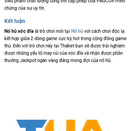
siêu phẩm chất lượng cùng với cấp phép của PAGCOR minh
chứng của sự uy tín.
Kết luận
Nổ hũ xóc đĩa
là trò chơi mới tại
Nổ hủ
với cách chơi độc lạ
kết hợp giữa 2 dòng game cực kỳ hot trong cộng đồng game
thủ. Đến với trò chơi này tại Thabet bạn sẽ được trải nghiệm
được những yếu tố may rủi của xóc đĩa và nhận được phần
thưởng Jackpot ngàn vàng đáng mong đợi của nổ hũ.