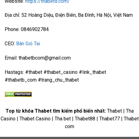
Website:
https://thabetd.com/
Địa chỉ: 52 Hoàng Diệu, Điện Biên, Ba Đình, Hà Nội, Việt Nam
Phone: 0846902784
CEO:
Bân Gió Tai
Email:
thabetbcom@gmail.com
Hastags: #thabet #thabet_casino #link_thabet
#thabetb_com #trang_chu_thabet
Top từ khóa Thabet tìm kiếm phổ biến nhất:
Thabet | Tha
Casino | Thabet Casino | Tha bet | Thabet88 | Thabet77 | Thabet
com