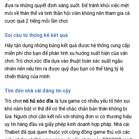
đưa ra những quyết định sáng suốt. Để tránh khỏi việc mệt
mỏi về thân thể và tinh thần hội viên không nên tham gia cá
cược quá 2 tiếng mỗi lần chơi.
Soi cầu từ thống kê kết quả
Hãy tận dụng những bảng kết quả được hệ thống cung cấp
miễn phí cho bạn để phân tính xu hướng xuất hiện của ván
chơi. Trò chơi xóc đĩa dựa vào thuật toán xác suất ngẫu
nhiên nên nếu tìm ra được quỹ đạo bạn có thể tăng tỷ lệ
chiến thắng của mình.
Tìm đến nhà cái đáng tin cậy
Trò chơi
nổ hũ xóc đĩa
là tựa game có nhiều yếu tố hên xui
khó nắm bắt vì thế để có thể chắc chắn bản thân không bị
lừa. Người chơi cần kết nối với những đơn vị có thương hiệu
uy tín hàng đầu và giấy phép kinh doanh hợp pháp. Nhà cái
Thabet đã quá quen thuộc với cộng đồng game thủ với các